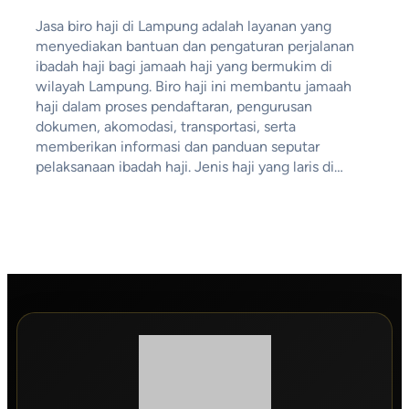
Jasa biro haji di Lampung adalah layanan yang
menyediakan bantuan dan pengaturan perjalanan
ibadah haji bagi jamaah haji yang bermukim di
wilayah Lampung. Biro haji ini membantu jamaah
haji dalam proses pendaftaran, pengurusan
dokumen, akomodasi, transportasi, serta
memberikan informasi dan panduan seputar
pelaksanaan ibadah haji. Jenis haji yang laris di…