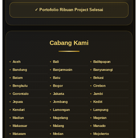
✓ Portofolio Ribuan Project Selesai
Cabang Kami
Aceh
Bali
Balikpapan
Bandung
Banjarmasin
Banyuwangi
Batam
Batu
Bekasi
Bengkulu
Bogor
Cirebon
Gorontalo
Jakarta
Jambi
Jepara
Jombang
Kediri
Kendari
Lamongan
Lampung
Madiun
Magelang
Magetan
Makassar
Malang
Manado
Mataram
Medan
Mojokerto