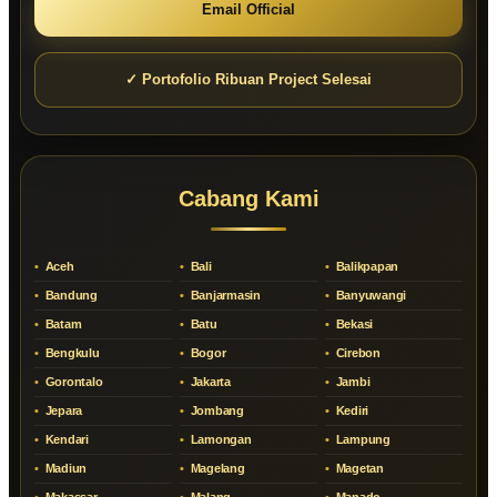
Email Official
✓ Portofolio Ribuan Project Selesai
Cabang Kami
Aceh
Bali
Balikpapan
Bandung
Banjarmasin
Banyuwangi
Batam
Batu
Bekasi
Bengkulu
Bogor
Cirebon
Gorontalo
Jakarta
Jambi
Jepara
Jombang
Kediri
Kendari
Lamongan
Lampung
Madiun
Magelang
Magetan