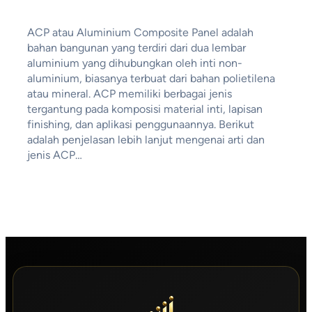
ACP atau Aluminium Composite Panel adalah
bahan bangunan yang terdiri dari dua lembar
aluminium yang dihubungkan oleh inti non-
aluminium, biasanya terbuat dari bahan polietilena
atau mineral. ACP memiliki berbagai jenis
tergantung pada komposisi material inti, lapisan
finishing, dan aplikasi penggunaannya. Berikut
adalah penjelasan lebih lanjut mengenai arti dan
jenis ACP…