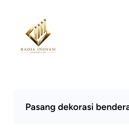
Skip
to
content
Pasang dekorasi bender