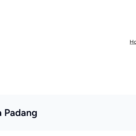
H
a Padang