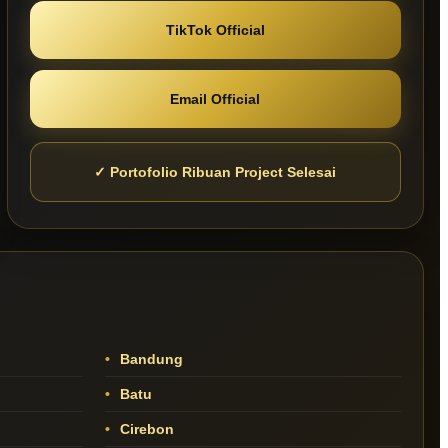
TikTok Official
Email Official
✓ Portofolio Ribuan Project Selesai
Bandung
Batu
Cirebon