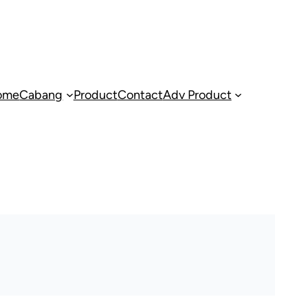
ome
Cabang
Product
Contact
Adv Product