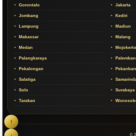
Gorontalo
Jakarta
Jombang
Kediri
Lampung
Madiun
Makassar
Malang
Medan
Mojokert
Palangkaraya
Palemban
Pekalongan
Pekanbar
Salatiga
Samarind
Solo
Surabaya
Tarakan
Wonosob
↑
↓
© 2