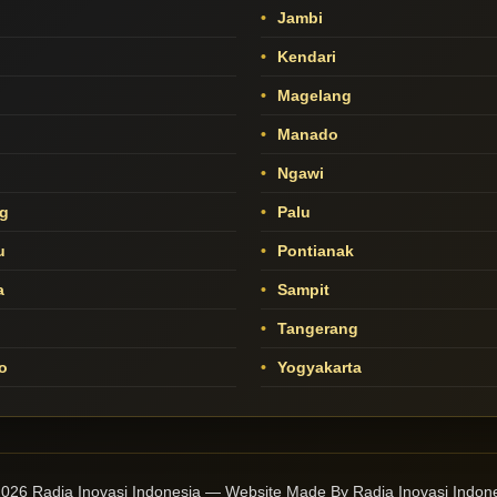
Jambi
Kendari
Magelang
Manado
o
Ngawi
g
Palu
u
Pontianak
a
Sampit
Tangerang
o
Yogyakarta
026 Radja Inovasi Indonesia — Website Made By Radja Inovasi Indon