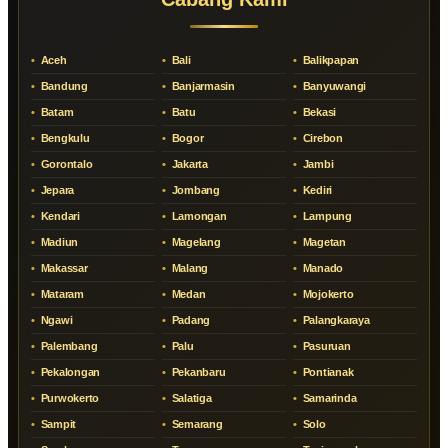
Aceh
Bali
Balikpapan
Bandung
Banjarmasin
Banyuwangi
Batam
Batu
Bekasi
Bengkulu
Bogor
Cirebon
Gorontalo
Jakarta
Jambi
Jepara
Jombang
Kediri
Kendari
Lamongan
Lampung
Madiun
Magelang
Magetan
Makassar
Malang
Manado
Mataram
Medan
Mojokerto
Ngawi
Padang
Palangkaraya
Palembang
Palu
Pasuruan
Pekalongan
Pekanbaru
Pontianak
Purwokerto
Salatiga
Samarinda
Sampit
Semarang
Solo