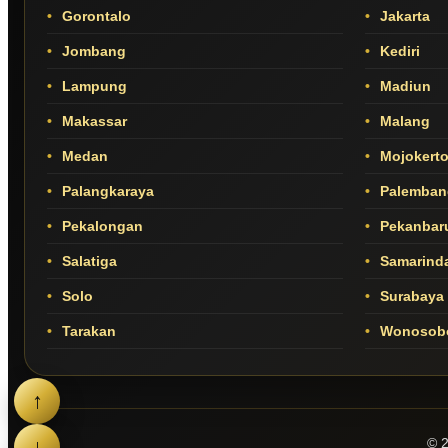
Gorontalo
Jakarta
Jombang
Kediri
Lampung
Madiun
Makassar
Malang
Medan
Mojokert
Palangkaraya
Palemban
Pekalongan
Pekanbar
Salatiga
Samarind
Solo
Surabaya
Tarakan
Wonosob
↑
↓
© 2