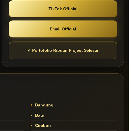
TikTok Official
Email Official
✓ Portofolio Ribuan Project Selesai
Bandung
Batu
Cirebon