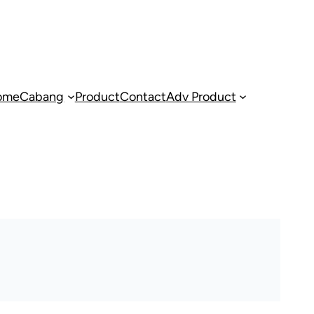
ome
Cabang
Product
Contact
Adv Product