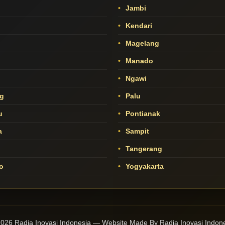
Jambi
Kendari
Magelang
Manado
o
Ngawi
g
Palu
u
Pontianak
a
Sampit
Tangerang
o
Yogyakarta
026 Radja Inovasi Indonesia — Website Made By Radja Inovasi Indon