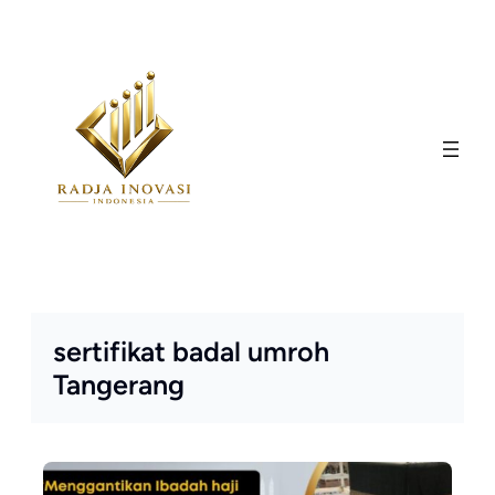
Skip
to
content
sertifikat badal umroh
Tangerang