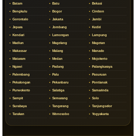
Batam
Batu
Bekasi
Bengkulu
Bogor
Cirebon
Gorontalo
Jakarta
Jambi
Jepara
Jombang
Kediri
Kendari
Lamongan
Lampung
Madiun
Magelang
Magetan
Makassar
Malang
Manado
Mataram
Medan
Mojokerto
Ngawi
Padang
Palangkaraya
Palembang
Palu
Pasuruan
Pekalongan
Pekanbaru
Pontianak
Purwokerto
Salatiga
Samarinda
Sampit
Semarang
Solo
Surabaya
Tangerang
Tanjungselor
Tarakan
Wonosobo
Yogyakarta