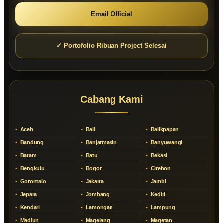
Email Official
✓ Portofolio Ribuan Project Selesai
Cabang Kami
Aceh
Bali
Balikpapan
Bandung
Banjarmasin
Banyuwangi
Batam
Batu
Bekasi
Bengkulu
Bogor
Cirebon
Gorontalo
Jakarta
Jambi
Jepara
Jombang
Kediri
Kendari
Lamongan
Lampung
Madiun
Magelang
Magetan