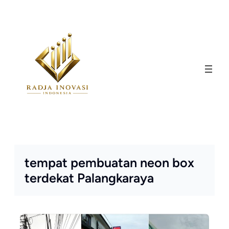
Skip
to
content
tempat pembuatan neon box
terdekat Palangkaraya