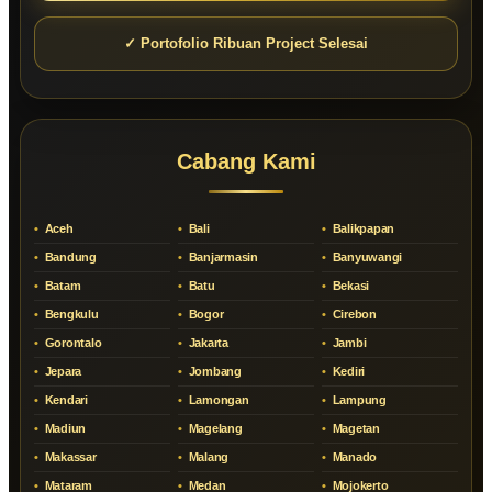
✓ Portofolio Ribuan Project Selesai
Cabang Kami
Aceh
Bali
Balikpapan
Bandung
Banjarmasin
Banyuwangi
Batam
Batu
Bekasi
Bengkulu
Bogor
Cirebon
Gorontalo
Jakarta
Jambi
Jepara
Jombang
Kediri
Kendari
Lamongan
Lampung
Madiun
Magelang
Magetan
Makassar
Malang
Manado
Mataram
Medan
Mojokerto