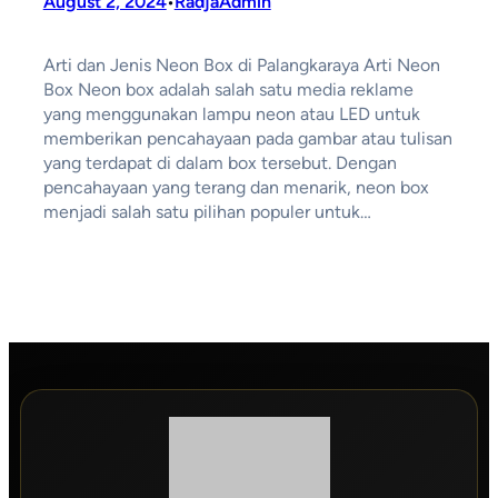
August 2, 2024
RadjaAdmin
•
Arti dan Jenis Neon Box di Palangkaraya Arti Neon
Box Neon box adalah salah satu media reklame
yang menggunakan lampu neon atau LED untuk
memberikan pencahayaan pada gambar atau tulisan
yang terdapat di dalam box tersebut. Dengan
pencahayaan yang terang dan menarik, neon box
menjadi salah satu pilihan populer untuk…