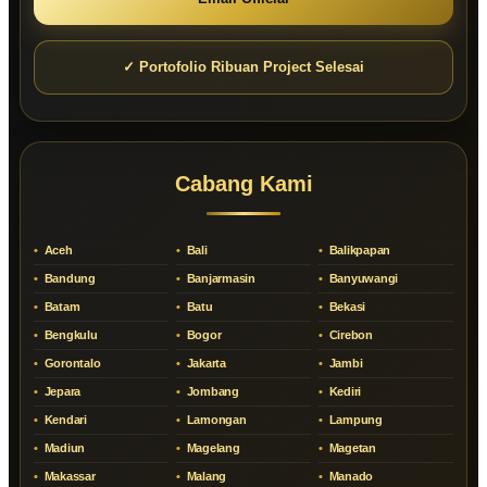
✓ Portofolio Ribuan Project Selesai
Cabang Kami
Aceh
Bali
Balikpapan
Bandung
Banjarmasin
Banyuwangi
Batam
Batu
Bekasi
Bengkulu
Bogor
Cirebon
Gorontalo
Jakarta
Jambi
Jepara
Jombang
Kediri
Kendari
Lamongan
Lampung
Madiun
Magelang
Magetan
Makassar
Malang
Manado