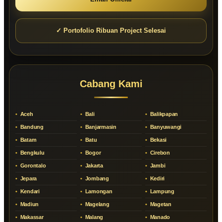
✓ Portofolio Ribuan Project Selesai
Cabang Kami
Aceh
Bali
Balikpapan
Bandung
Banjarmasin
Banyuwangi
Batam
Batu
Bekasi
Bengkulu
Bogor
Cirebon
Gorontalo
Jakarta
Jambi
Jepara
Jombang
Kediri
Kendari
Lamongan
Lampung
Madiun
Magelang
Magetan
Makassar
Malang
Manado