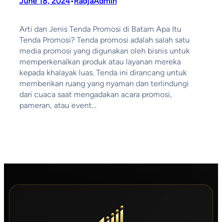
June 18, 2024
RadjaAdmin
•
Arti dan Jenis Tenda Promosi di Batam Apa Itu
Tenda Promosi? Tenda promosi adalah salah satu
media promosi yang digunakan oleh bisnis untuk
memperkenalkan produk atau layanan mereka
kepada khalayak luas. Tenda ini dirancang untuk
memberikan ruang yang nyaman dan terlindungi
dari cuaca saat mengadakan acara promosi,
pameran, atau event…