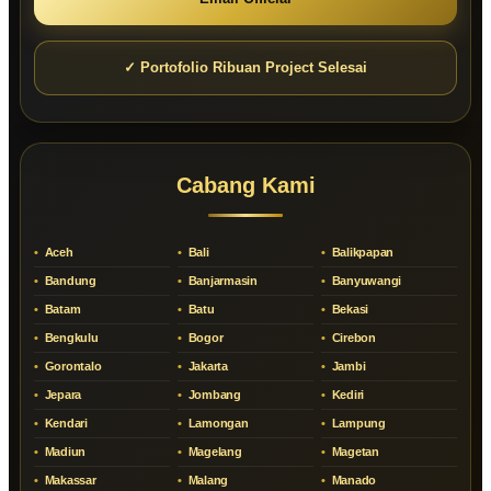
✓ Portofolio Ribuan Project Selesai
Cabang Kami
Aceh
Bali
Balikpapan
Bandung
Banjarmasin
Banyuwangi
Batam
Batu
Bekasi
Bengkulu
Bogor
Cirebon
Gorontalo
Jakarta
Jambi
Jepara
Jombang
Kediri
Kendari
Lamongan
Lampung
Madiun
Magelang
Magetan
Makassar
Malang
Manado