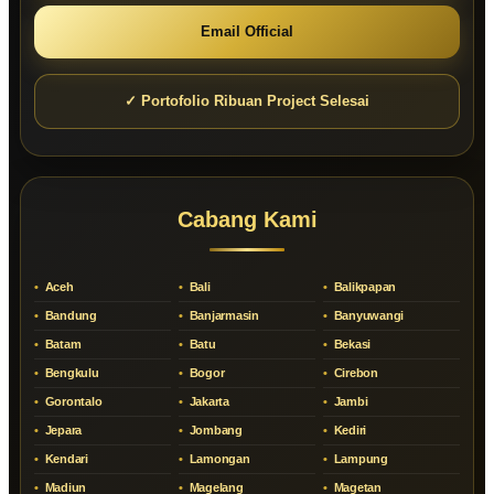
Email Official
✓ Portofolio Ribuan Project Selesai
Cabang Kami
Aceh
Bali
Balikpapan
Bandung
Banjarmasin
Banyuwangi
Batam
Batu
Bekasi
Bengkulu
Bogor
Cirebon
Gorontalo
Jakarta
Jambi
Jepara
Jombang
Kediri
Kendari
Lamongan
Lampung
Madiun
Magelang
Magetan