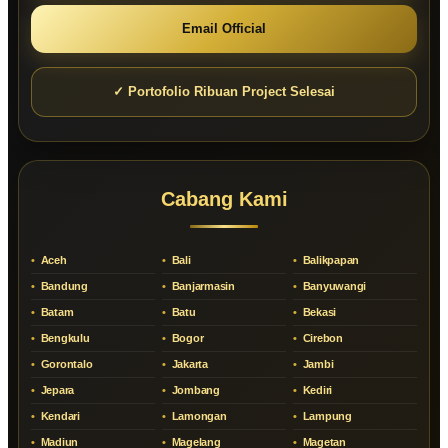
Email Official
✓ Portofolio Ribuan Project Selesai
Cabang Kami
Aceh
Bali
Balikpapan
Bandung
Banjarmasin
Banyuwangi
Batam
Batu
Bekasi
Bengkulu
Bogor
Cirebon
Gorontalo
Jakarta
Jambi
Jepara
Jombang
Kediri
Kendari
Lamongan
Lampung
Madiun
Magelang
Magetan