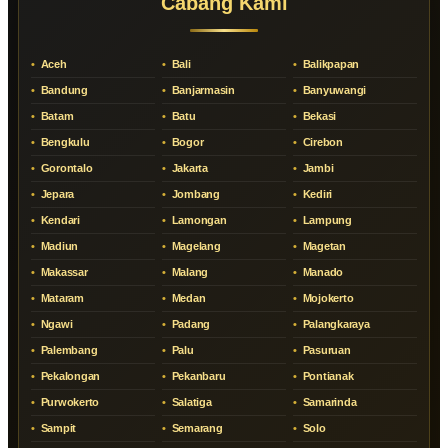
Cabang Kami
Aceh
Bali
Balikpapan
Bandung
Banjarmasin
Banyuwangi
Batam
Batu
Bekasi
Bengkulu
Bogor
Cirebon
Gorontalo
Jakarta
Jambi
Jepara
Jombang
Kediri
Kendari
Lamongan
Lampung
Madiun
Magelang
Magetan
Makassar
Malang
Manado
Mataram
Medan
Mojokerto
Ngawi
Padang
Palangkaraya
Palembang
Palu
Pasuruan
Pekalongan
Pekanbaru
Pontianak
Purwokerto
Salatiga
Samarinda
Sampit
Semarang
Solo